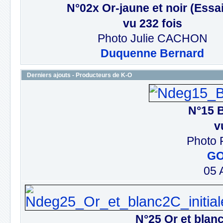
N°02x Or-jaune et noir (Essai
vu 232 fois
Photo Julie CACHON
Duquenne Bernard
Derniers ajouts - Producteurs de K-O
N°15 B
v
Photo 
G
05 
N°25 Or et blanc