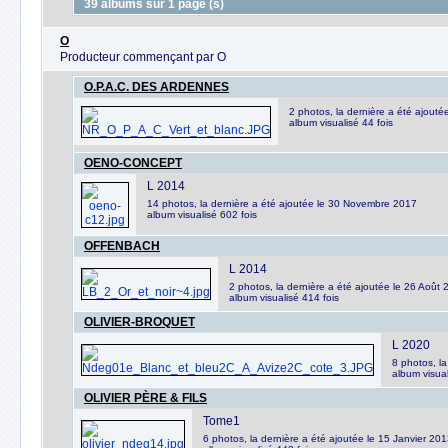
39 albums sur 1 page (s)
O
Producteur commençant par O
O.P.A.C. DES ARDENNES
2 photos, la dernière a été ajout
album visualisé 44 fois
OENO-CONCEPT
L 2014
14 photos, la dernière a été ajoutée le 30 Novembre 2017
album visualisé 602 fois
OFFENBACH
L 2014
2 photos, la dernière a été ajoutée le 26 Août
album visualisé 414 fois
OLIVIER-BROQUET
L 2020
8 photos, la
album visual
OLIVIER PÈRE & FILS
Tome1
6 photos, la dernière a été ajoutée le 15 Janvier 20