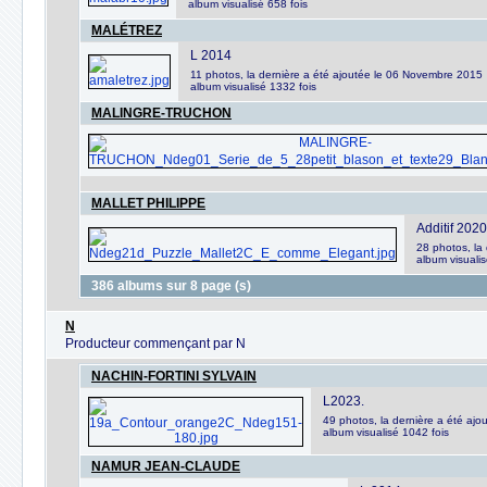
album visualisé 658 fois
MALÉTREZ
L 2014
11 photos, la dernière a été ajoutée le 06 Novembre 2015
album visualisé 1332 fois
MALINGRE-TRUCHON
MALLET PHILIPPE
Additif 2020
28 photos, la
album visualis
386 albums sur 8 page (s)
N
Producteur commençant par N
NACHIN-FORTINI SYLVAIN
L2023.
49 photos, la dernière a été aj
album visualisé 1042 fois
NAMUR JEAN-CLAUDE