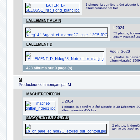
1 photos, la dernière a été ajoutée l
album visualisé 95 fois
LALLEMENT ALAIN
L2024.
55 photos, la der
album visualisé 24
LALLEMENT D
Additif 2020
23 photos, la derniè
album visualisé 1509
423 albums sur 9 page (s)
M
Producteur commençant par M
MACHET-GRIFFON
L 2014
1 photos, la dernière a été ajoutée le 30 Décembre 2
album visualisé 455 fois
MACQUART & BRUYEN
2 photos, la derniè
album visualisé 95 