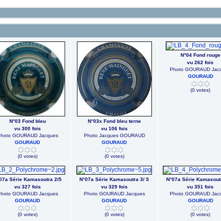
N°04 Fond rouge
vu 262 fois
Photo GOURAUD Jac
GOURAUD
(0 votes)
N°03 Fond bleu
N°03x Fond bleu terne
vu 300 fois
vu 106 fois
hoto GOURAUD Jacques
Photo Jacques GOURAUD
GOURAUD
GOURAUD
(0 votes)
(0 votes)
07a Série Kamasoutra 2/5
N°07a Série Kamasoutra 3/ 5
N°07a Série Kamasout
vu 327 fois
vu 329 fois
vu 351 fois
hoto GOURAUD Jacques
Photo GOURAUD Jacques
Photo GOURAUD Jac
GOURAUD
GOURAUD
GOURAUD
(0 votes)
(0 votes)
(0 votes)