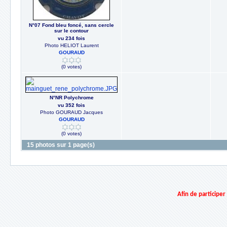
N°07 Fond bleu foncé, sans cercle
sur le contour
vu 234 fois
Photo HELIOT Laurent
GOURAUD
(0 votes)
N°NR Polychrome
vu 352 fois
Photo GOURAUD Jacques
GOURAUD
(0 votes)
15 photos sur 1 page(s)
Afin de participe