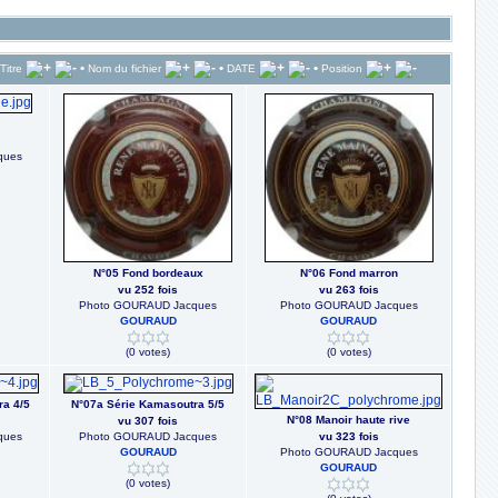
•
•
•
Titre
Nom du fichier
DATE
Position
ques
N°05 Fond bordeaux
N°06 Fond marron
vu 252 fois
vu 263 fois
Photo GOURAUD Jacques
Photo GOURAUD Jacques
GOURAUD
GOURAUD
(0 votes)
(0 votes)
ra 4/5
N°07a Série Kamasoutra 5/5
N°08 Manoir haute rive
vu 307 fois
ques
Photo GOURAUD Jacques
vu 323 fois
GOURAUD
Photo GOURAUD Jacques
GOURAUD
(0 votes)