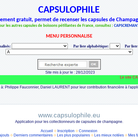
CAPSULOPHILE
èrement gratuit, permet de recenser les capsules de Champag
our les autres capsules de boissons pétillantes de France, consultez :
CAPSCREMAN
MENU PERSONNALISE
alisés:
Par liste alphabétique:
Par liste
Site mis à jour le : 28/12/2023
Le site CAPSUL
à: Philippe Fauconnier, Daniel LAURENT pour leur contribution financière à l'appli
www.capsulophile.eu
Application pour les collectionneurs de capsules de champagne.
Accueil
Inscription
Connexion
ajouts
Derniers commentaires
Les plus populaires
Les mieux notées
Mes f