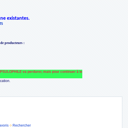
ne existantes.
TS
 de producteurs
:
OPHILE va perdurer, mais pour continuer à le faire fonctionner et le financer no
cation.
avoris
Rechercher