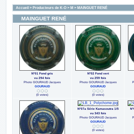
Accueil
>
Producteurs de K-O
>
M
>
MAINGUET RENÉ
MAINGUET RENÉ
N°01 Fond gris
N°02 Fond vert
vu 294 fois
vu 259 fois
Photo GOURAUD Jacques
Photo GOURAUD Jacques
P
GOURAUD
GOURAUD
(0 votes)
(0 votes)
N°07a Série Kamasoutra 1/5
N°
vu 343 fois
Photo GOURAUD Jacques
P
GOURAUD
(0 votes)