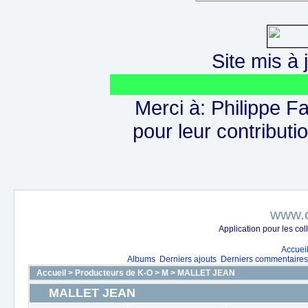
Site mis à j
Merci à: Philippe F
pour leur contributio
www.c
Application pour les c
Accuei
Albums
Derniers ajouts
Derniers commentaire
Accueil
>
Producteurs de K-O
>
M
>
MALLET JEAN
MALLET JEAN