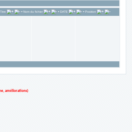
•
•
•
Titre
Nom du fichier
DATE
Position
ne, améliorations)