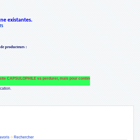
ne existantes.
TS
 de producteurs
:
te CAPSULOPHILE va perdurer, mais pour continuer à le faire fonctionner et le fi
cation.
avoris
Rechercher