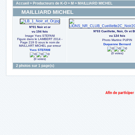
Accueil
>
Producteurs de K-O
>
M
>
MAILLIARD MICHEL
MAILLIARD MICHEL
N°01 Noir et or
N°03 Cueillette, Noir, Or et 
vu 194 fois
Image Yves STEFANI
vu 124 fois
Figure dans le LAMBERT 2014 -
Photo Martine PUPIN
Page 219 G sous le nom de
Duquenne Bernard
MAILLART MICHEL par erreur
Yves STEFANI
(0 votes)
(0 votes)
2 photos sur 1 page(s)
Afin de participe