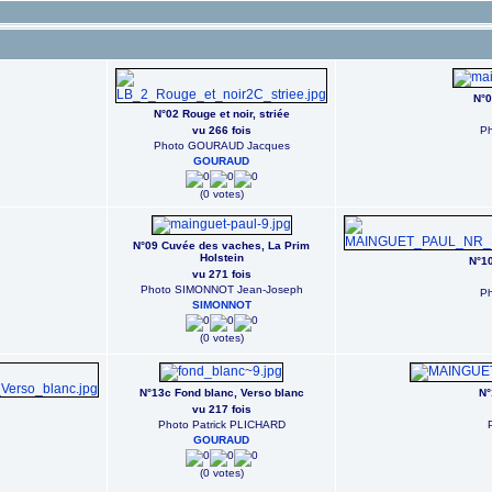
N°0
N°02 Rouge et noir, striée
vu 266 fois
Ph
Photo GOURAUD Jacques
GOURAUD
(0 votes)
N°09 Cuvée des vaches, La Prim
Holstein
N°10
vu 271 fois
Photo SIMONNOT Jean-Joseph
Ph
SIMONNOT
(0 votes)
N°13c Fond blanc, Verso blanc
N°
vu 217 fois
Photo Patrick PLICHARD
GOURAUD
(0 votes)