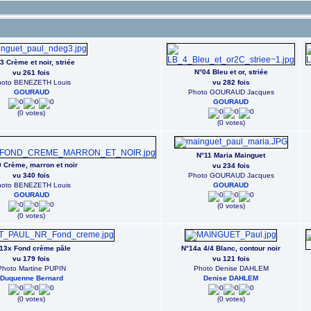
3 Crème et noir, striée
N°04 Bleu et or, striée
vu 261 fois
oto BENEZETH Louis
vu 282 fois
GOURAUD
Photo GOURAUD Jacques
GOURAUD
(0 votes)
(0 votes)
N°11 Maria Mainguet
 Crème, marron et noir
vu 234 fois
vu 340 fois
Photo GOURAUD Jacques
oto BENEZETH Louis
GOURAUD
GOURAUD
(0 votes)
(0 votes)
13x Fond crème pâle
N°14a 4/4 Blanc, contour noir
vu 179 fois
vu 121 fois
Photo Martine PUPIN
Photo Denise DAHLEM
Duquenne Bernard
Denise DAHLEM
(0 votes)
(0 votes)