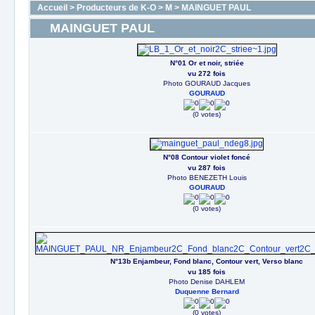
Accueil
>
Producteurs de K-O
>
M
>
MAINGUET PAUL
MAINGUET PAUL
N°01 Or et noir, striée
vu 272 fois
Photo GOURAUD Jacques
GOURAUD
(0 votes)
N°08 Contour violet foncé
vu 287 fois
Photo BENEZETH Louis
GOURAUD
(0 votes)
N°13b Enjambeur, Fond blanc, Contour vert, Verso blanc
vu 185 fois
Photo Denise DAHLEM
Duquenne Bernard
(0 votes)