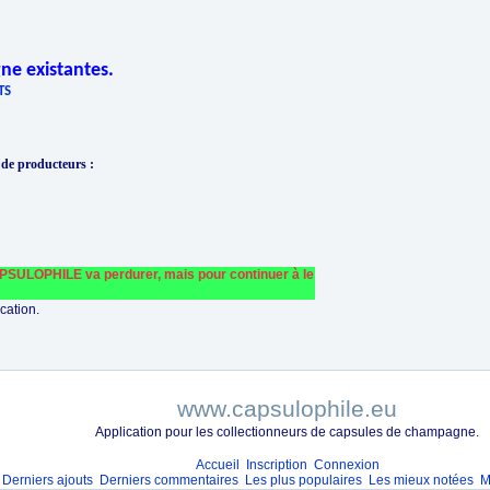
ne existantes.
TS
 de producteurs
:
LOPHILE va perdurer, mais pour continuer à le faire fonctionner et le financer n
cation.
www.capsulophile.eu
Application pour les collectionneurs de capsules de champagne.
Accueil
Inscription
Connexion
Derniers ajouts
Derniers commentaires
Les plus populaires
Les mieux notées
M