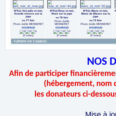
N°01a Vert pâle et noir,
N°01d Rose et noir,
N°01e Blanc et noir,
N
Grande réserve sur la
Rosé sur la jupe
Blanc de Blancs sur la
jupe
jupe
vu 78 fois
vu 77 fois
vu 73 fois
Photo Joëlle
Photo Joëlle MENNERET
MENNERET
Photo Joëlle MENNERET
GOURAUD
GOURAUD
GOURAUD
(0 votes)
(0 votes)
(0 votes)
4 photos sur 1 page(s)
NOS 
Afin de participer financièremen
(hébergement, nom d
les donateurs ci-dessou
Mise à jo