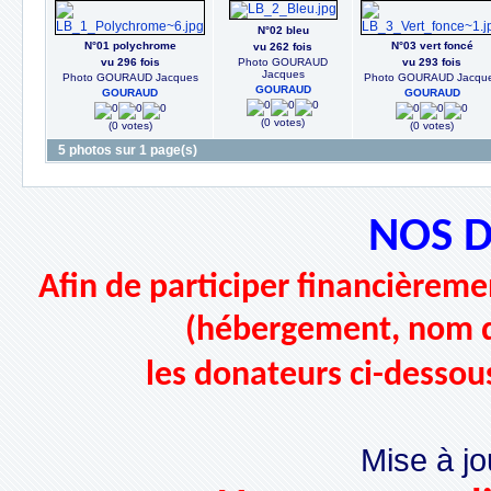
N°02 bleu
N°01 polychrome
N°03 vert foncé
vu 262 fois
vu 296 fois
Photo GOURAUD
vu 293 fois
Jacques
Photo GOURAUD Jacques
Photo GOURAUD Jacqu
GOURAUD
GOURAUD
GOURAUD
(0 votes)
(0 votes)
(0 votes)
5 photos sur 1 page(s)
NOS 
Afin de participer financièremen
(hébergement, nom d
les donateurs ci-dessou
Mise à jo