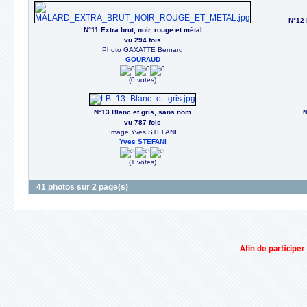
N°12 
N°11 Extra brut, noir, rouge et métal
vu 294 fois
Photo GAXATTE Bernard
GOURAUD
(0 votes)
N°13 Blanc et gris, sans nom
N
vu 787 fois
Image Yves STEFANI
Yves STEFANI
(1 votes)
41 photos sur 2 page(s)
Afin de participe