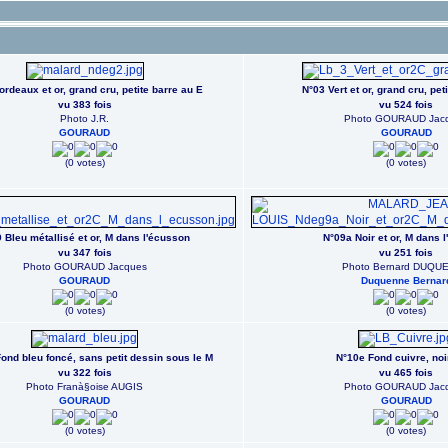
rdeaux et or, grand cru, petite barre au E
N°03 Vert et or, grand cru, pet
vu 383 fois
vu 524 fois
Photo J.R.
Photo GOURAUD Jac
GOURAUD
GOURAUD
(0 votes)
(0 votes)
 Bleu métallisé et or, M dans l'écusson
N°09a Noir et or, M dans 
vu 347 fois
vu 251 fois
Photo GOURAUD Jacques
Photo Bernard DUQU
GOURAUD
Duquenne Bernar
(0 votes)
(0 votes)
ond bleu foncé, sans petit dessin sous le M
N°10e Fond cuivre, noir
vu 322 fois
vu 465 fois
Photo Franà§oise AUGIS
Photo GOURAUD Jac
GOURAUD
GOURAUD
(0 votes)
(0 votes)