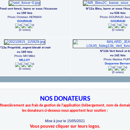
Fond vert foncé, barre or sous l'écusson
N°12a Bleu, barre or sous l'éc
vu 190 fois
vu 536 fois
Photo Christian HERMAN
Photo GOURAUD Jac
GOURAUD
GOURAUD
(0 votes)
(0 votes)
°13a Propriété, argent bleuté et noir
N°13b Vert foncé et b
vu 185 fois
vu 142 fois
Photo MH Millot
Photo Martine PUP
MILLOT
Duquenne Bernar
(0 votes)
(0 votes)
NOS DONATEURS
r financièrement aux frais de gestion de l'application (hébergement, nom de domai
les donateurs ci-dessous nous apportent leur soutien :
Mise à jour le 15/05/2021
Vous pouvez cliquer sur leurs logos.