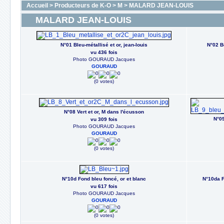
Accueil
>
Producteurs de K-O
>
M
>
MALARD JEAN-LOUIS
MALARD JEAN-LOUIS
N°01 Bleu-métallisé et or, jean-louis
N°02 Bo
vu 436 fois
Photo GOURAUD Jacques
GOURAUD
(0 votes)
N°08 Vert et or, M dans l'écusson
N°09
vu 309 fois
Photo GOURAUD Jacques
GOURAUD
(0 votes)
N°10d Fond bleu foncé, or et blanc
N°10da F
vu 617 fois
Photo GOURAUD Jacques
GOURAUD
(0 votes)