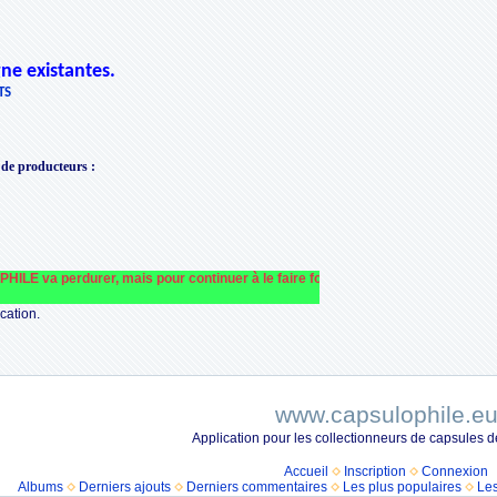
ne existantes.
TS
 de producteurs
:
va perdurer, mais pour continuer à le faire fonctionner et le financer nous avon
cation.
www.capsulophile.e
Application pour les collectionneurs de capsules
Accueil
Inscription
Connexion
Albums
Derniers ajouts
Derniers commentaires
Les plus populaires
Les