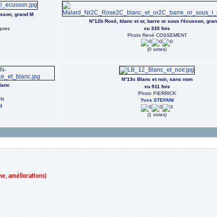
usson, grand M
N°12b Rosé, blanc et or, barre or sous l'écusson, gra
ques
vu 335 fois
Photo René COSSEMENT
(0 votes)
N°13c Blanc et noir, sans nom
lanc
vu 911 fois
Photo PIERRICK
IN
Yves STEFANI
d
(1 votes)
ne, améliorations)