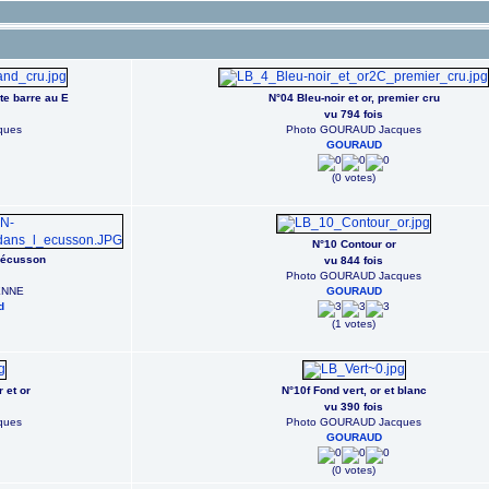
ite barre au E
N°04 Bleu-noir et or, premier cru
vu 794 fois
ques
Photo GOURAUD Jacques
GOURAUD
(0 votes)
N°10 Contour or
l'écusson
vu 844 fois
Photo GOURAUD Jacques
ENNE
GOURAUD
d
(1 votes)
 et or
N°10f Fond vert, or et blanc
vu 390 fois
ques
Photo GOURAUD Jacques
GOURAUD
(0 votes)