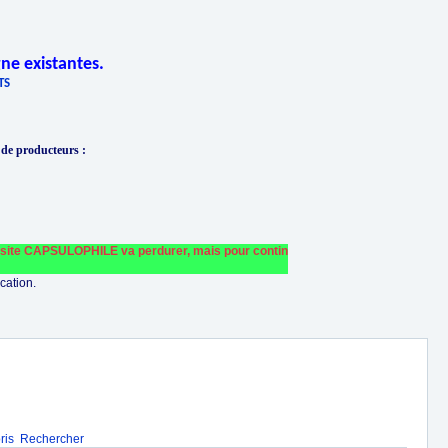
ne existantes.
TS
 de producteurs
:
te CAPSULOPHILE va perdurer, mais pour continuer à le faire fonctionner et le f
cation.
ris
Rechercher