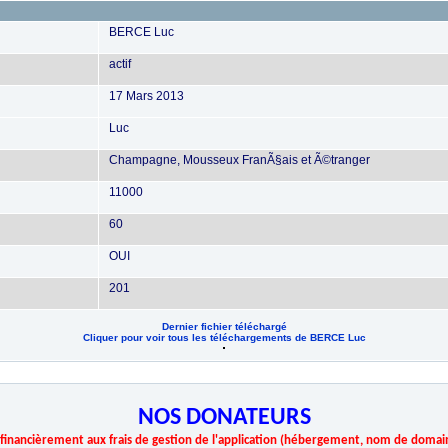
BERCE Luc
actif
17 Mars 2013
Luc
Champagne, Mousseux FranÃ§ais et Ã©tranger
11000
60
OUI
201
Dernier fichier téléchargé
Cliquer pour voir tous les téléchargements de BERCE Luc
NOS DONATEURS
r financièrement aux frais de gestion de l'application (hébergement, nom de domai