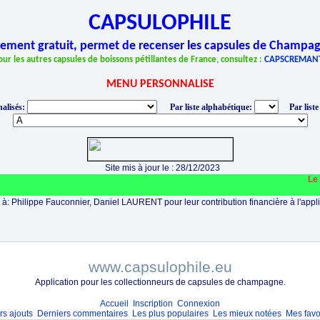
CAPSULOPHILE
èrement gratuit, permet de recenser les capsules de Champag
our les autres capsules de boissons pétillantes de France, consultez :
CAPSCREMAN
MENU PERSONNALISE
alisés:
Par liste alphabétique:
Par liste
Site mis à jour le : 28/12/2023
Le si
à: Philippe Fauconnier, Daniel LAURENT pour leur contribution financière à l'appli
www.capsulophile.eu
Application pour les collectionneurs de capsules de champagne.
Accueil
Inscription
Connexion
rs ajouts
Derniers commentaires
Les plus populaires
Les mieux notées
Mes favo