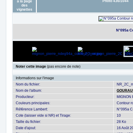
Photo 436/1044
N°095a Co
Noter cette image
(pas encore de note)
Informations sur l'image
Nom du fichier:
NR_2C_mi
Nom de l'album:
GOURAU
Producteur:
MIGNON 
Couleurs principales:
Contour r
Référence Lambert:
N°095a Co
Cote (laisser vide si NR) et Tirage:
10
Taille du fichier:
28 Ko
Date d'ajout:
16 Août 2