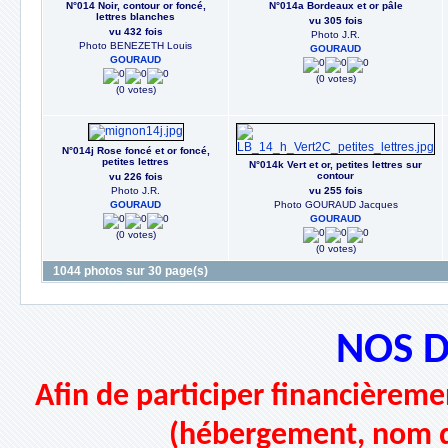
N°014 Noir, contour or foncé,
N°014a Bordeaux et or pâle
lettres blanches
vu 305 fois
vu 432 fois
Photo J.R.
Photo BENEZETH Louis
GOURAUD
GOURAUD
(0 votes)
(0 votes)
N°014j Rose foncé et or foncé,
petites lettres
N°014k Vert et or, petites lettres sur
contour
vu 226 fois
Photo J.R.
vu 255 fois
GOURAUD
Photo GOURAUD Jacques
GOURAUD
(0 votes)
(0 votes)
1044 photos sur 30 page(s)
NOS 
Afin de participer financièremen
(hébergement, nom d