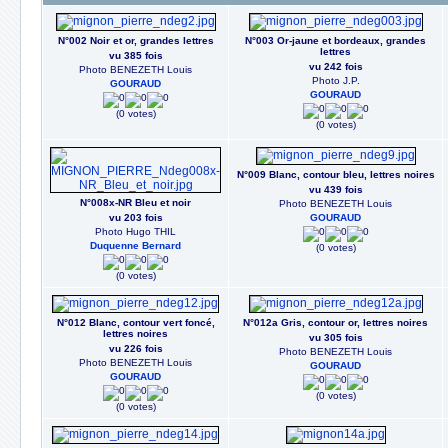
N°002 Noir et or, grandes lettres
N°003 Or-jaune et bordeaux, grandes
lettres
vu 385 fois
vu 242 fois
Photo BENEZETH Louis
Photo J.P.
GOURAUD
GOURAUD
(0 votes)
(0 votes)
N°009 Blanc, contour bleu, lettres noires
vu 439 fois
N°008x-NR Bleu et noir
Photo BENEZETH Louis
vu 203 fois
GOURAUD
Photo Hugo THIL
Duquenne Bernard
(0 votes)
(0 votes)
N°012 Blanc, contour vert foncé,
N°012a Gris, contour or, lettres noires
lettres noires
vu 305 fois
vu 226 fois
Photo BENEZETH Louis
Photo BENEZETH Louis
GOURAUD
GOURAUD
(0 votes)
(0 votes)