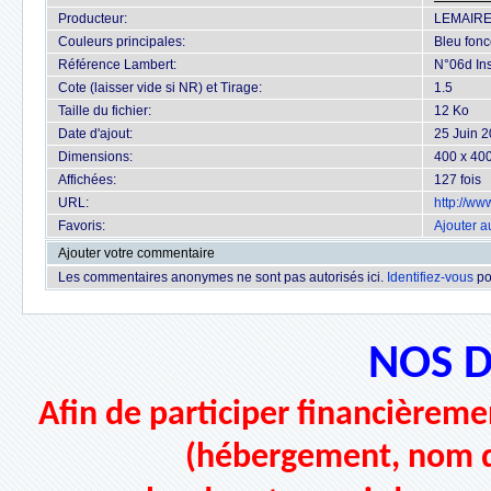
Producteur:
LEMAIR
Couleurs principales:
Bleu fonc
Référence Lambert:
N°06d Ins
Cote (laisser vide si NR) et Tirage:
1.5
Taille du fichier:
12 Ko
Date d'ajout:
25 Juin 
Dimensions:
400 x 400
Affichées:
127 fois
URL:
http://w
Favoris:
Ajouter a
Ajouter votre commentaire
Les commentaires anonymes ne sont pas autorisés ici.
Identifiez-vous
po
NOS 
Afin de participer financièremen
(hébergement, nom d