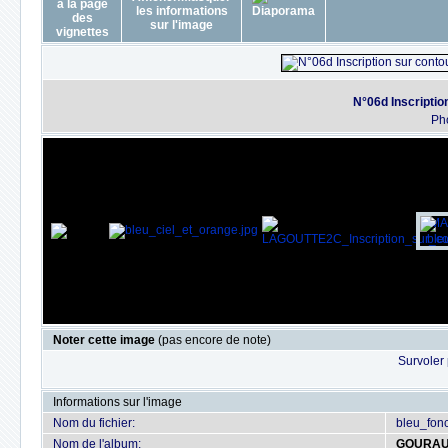
N°06d Inscriptio
Ph
Noter cette image
(pas encore de note)
Survoler 
Informations sur l'image
Nom du fichier:
bleu_fon
Nom de l'album:
GOURA