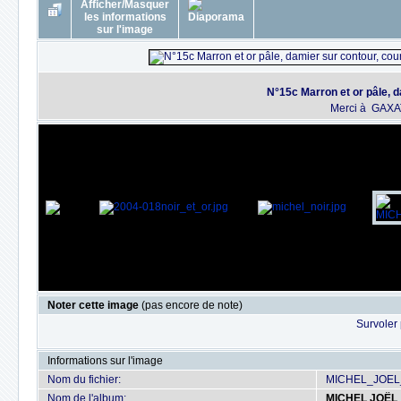
N°15c Marron et or pâle, 
Merci à GAXAT
Noter cette image
(pas encore de note)
Survoler 
Informations sur l'image
Nom du fichier:
MICHEL_JOEL
Nom de l'album:
MICHEL JOËL