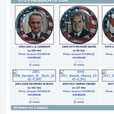
C73 PRESIDENTS USA
1963-1969 L.B JOHNSON
1969-1974 RICHARD NIXON
1974-
vu 106 fois
vu 82 fois
Photo Jacques GOURAUD
Photo Jacques GOURAUD
Photo
GOURAUD
GOURAUD
(0 votes)
(0 votes)
2001-2009 GEORGES W BUCH
2009-2017 BARAK OBAMA
201
vu 101 fois
vu 127 fois
Photo Jacques GOURAUD
Photo Jacques GOURAUD
Photo
GOURAUD
GOURAUD
(0 votes)
(0 votes)
48 photos sur 2 page(s)