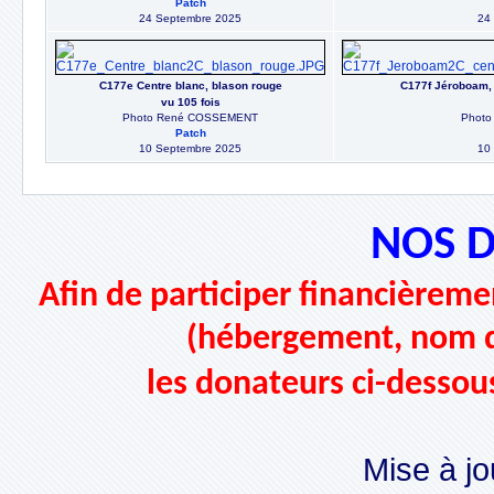
Patch
24 Septembre 2025
24
C177e Centre blanc, blason rouge
C177f Jéroboam, 
vu 105 fois
Photo René COSSEMENT
Phot
Patch
10 Septembre 2025
10
NOS 
Afin de participer financièremen
(hébergement, nom d
les donateurs ci-dessou
Mise à jo