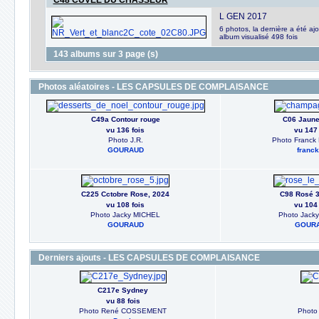
C48 CUVEE DU CHASSEUR
L GEN 2017
6 photos, la dernière a été ajo
album visualisé 498 fois
143 albums sur 3 page (s)
Photos aléatoires - LES CAPSULES DE COMPLAISANCE
C49a Contour rouge
C06 Jaune 
vu 136 fois
vu 147 
Photo J.R.
Photo Franck 
GOURAUD
franck
C225 Cctobre Rose, 2024
C98 Rosé 3
vu 108 fois
vu 104 
Photo Jacky MICHEL
Photo Jack
GOURAUD
GOUR
Derniers ajouts - LES CAPSULES DE COMPLAISANCE
C217e Sydney
vu 88 fois
Photo René COSSEMENT
Phot