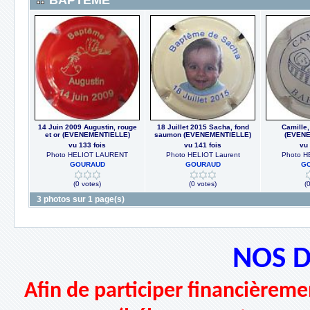
BAPTEME
14 Juin 2009 Augustin, rouge
18 Juillet 2015 Sacha, fond
Camille,
et or (EVENEMENTIELLE)
saumon (EVENEMENTIELLE)
(EVENE
vu 133 fois
vu 141 fois
vu 
Photo HELIOT LAURENT
Photo HELIOT Laurent
Photo H
GOURAUD
GOURAUD
G
(0 votes)
(0 votes)
(
3 photos sur 1 page(s)
NOS 
Afin de participer financièremen