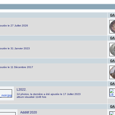
GA
joutée le 27 Juillet 2026
GA
joutée le 31 Janvier 2023
GA
ajoutée le 11 Décembre 2017
GA
L2022.
14 photos, la dernière a été ajoutée le 17 Juillet 2023
album visualisé 1148 fois
GA
Additif 2020