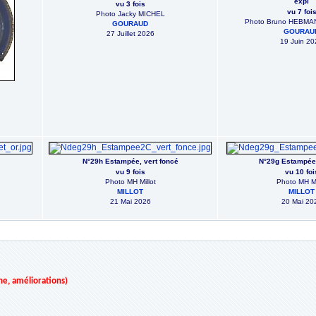
expl
vu 3 fois
vu 7 foi
Photo Jacky MICHEL
Photo Bruno HEBM
GOURAUD
GOURAU
27 Juillet 2026
19 Juin 20
N°29h Estampée, vert foncé
N°29g Estampée
vu 9 fois
vu 10 foi
Photo MH Millot
Photo MH Mi
MILLOT
MILLOT
21 Mai 2026
20 Mai 20
ne, améliorations)