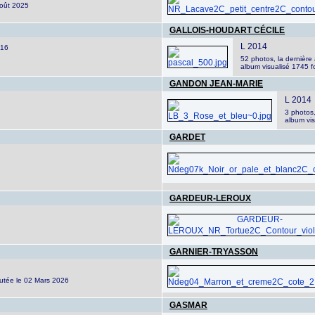
Août 2025
GALLOIS-HOUDART CÉCILE
L 2014
016
52 photos, la dernièr
album visualisé 1745 f
GANDON JEAN-MARIE
L 2014
3 photos
album vis
GARDET
GARDEUR-LEROUX
GARNIER-TRYASSON
outée le 02 Mars 2026
GASMAR