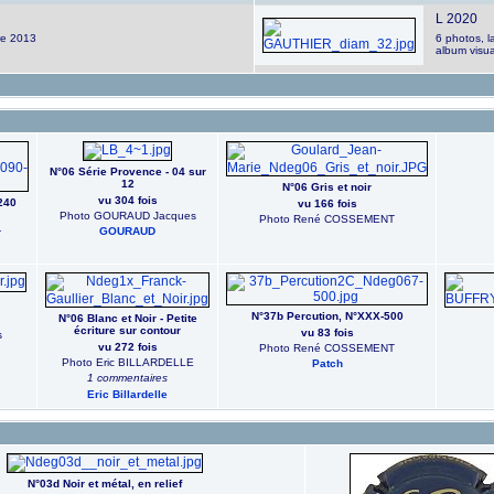
L 2020
re 2013
6 photos, l
album visua
N°06 Série Provence - 04 sur
12
N°06 Gris et noir
vu 304 fois
240
vu 166 fois
Photo GOURAUD Jacques
Photo René COSSEMENT
GOURAUD
T
N°37b Percution, N°XXX-500
N°06 Blanc et Noir - Petite
écriture sur contour
vu 83 fois
s
vu 272 fois
Photo René COSSEMENT
Photo Eric BILLARDELLE
Patch
1 commentaires
Eric Billardelle
N°03d Noir et métal, en relief