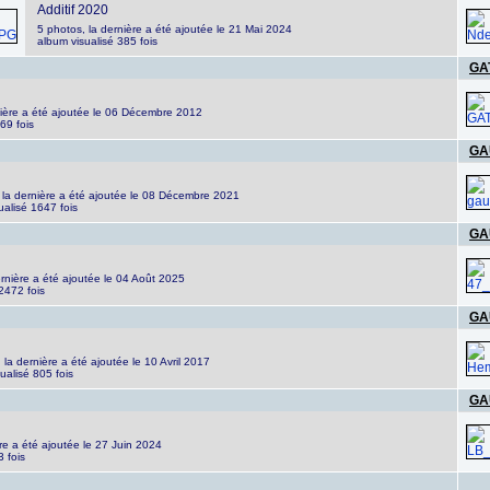
Additif 2020
5 photos, la dernière a été ajoutée le 21 Mai 2024
album visualisé 385 fois
GA
nière a été ajoutée le 06 Décembre 2012
69 fois
GA
 la dernière a été ajoutée le 08 Décembre 2021
ualisé 1647 fois
GA
ernière a été ajoutée le 04 Août 2025
2472 fois
GA
 la dernière a été ajoutée le 10 Avril 2017
ualisé 805 fois
GA
re a été ajoutée le 27 Juin 2024
 fois