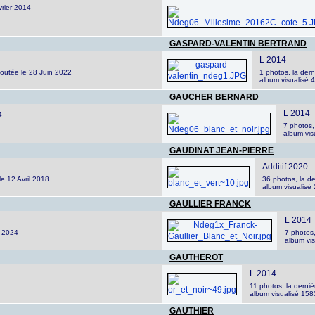
vrier 2014
GASPARD-VALENTIN BERTRAND
L 2014
ajoutée le 28 Juin 2022
1 photos, la der
album visualisé 4
GAUCHER BERNARD
L 2014
4
7 photos,
album vis
GAUDINAT JEAN-PIERRE
Additif 2020
le 12 Avril 2018
36 photos, la d
album visualisé 
GAULLIER FRANCK
L 2014
t 2024
7 photos,
album vis
GAUTHEROT
L 2014
11 photos, la derniè
album visualisé 1583
GAUTHIER