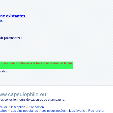
ne existantes.
TS
 de producteurs
:
 continuer à le faire fonctionner et le financer nous avons besoin de votre aide
cation.
ww.capsulophile.eu
 les collectionneurs de capsules de champagne.
ccueil
Inscription
Connexion
aires
Les plus populaires
Les mieux notées
Mes favoris
Rechercher