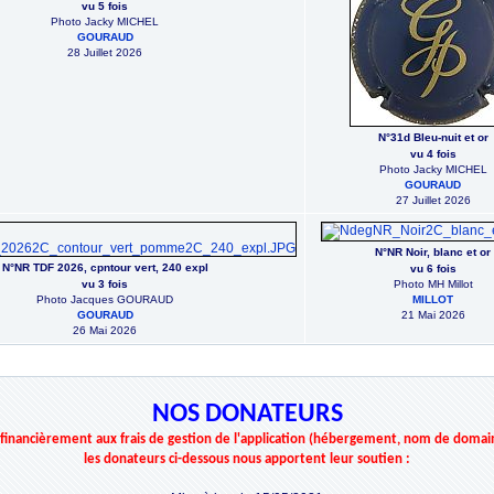
vu 5 fois
Photo Jacky MICHEL
GOURAUD
28 Juillet 2026
N°31d Bleu-nuit et or
vu 4 fois
Photo Jacky MICHEL
GOURAUD
27 Juillet 2026
N°NR Noir, blanc et or
N°NR TDF 2026, cpntour vert, 240 expl
vu 6 fois
vu 3 fois
Photo MH Millot
Photo Jacques GOURAUD
MILLOT
GOURAUD
21 Mai 2026
26 Mai 2026
NOS DONATEURS
r financièrement aux frais de gestion de l'application (hébergement, nom de domai
les donateurs ci-dessous nous apportent leur soutien :