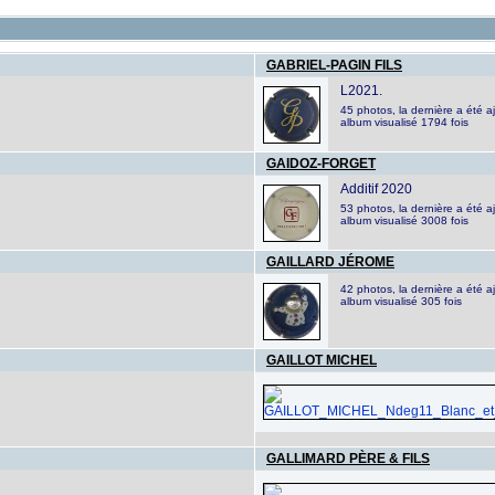
GABRIEL-PAGIN FILS
L2021.
45 photos, la dernière a été a
album visualisé 1794 fois
GAIDOZ-FORGET
Additif 2020
53 photos, la dernière a été a
album visualisé 3008 fois
GAILLARD JÉROME
42 photos, la dernière a été 
album visualisé 305 fois
GAILLOT MICHEL
GALLIMARD PÈRE & FILS