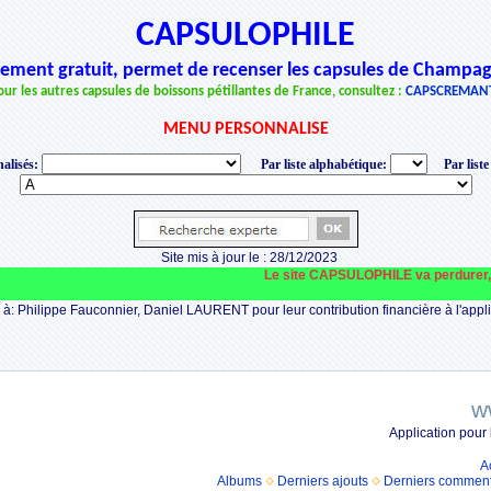
CAPSULOPHILE
èrement gratuit, permet de recenser les capsules de Champag
our les autres capsules de boissons pétillantes de France, consultez :
CAPSCREMAN
MENU PERSONNALISE
alisés:
Par liste alphabétique:
Par liste
Site mis à jour le : 28/12/2023
Le site CAPSULOPHILE va perdurer, mais pour
à: Philippe Fauconnier, Daniel LAURENT pour leur contribution financière à l'appli
w
Application pour
A
Albums
Derniers ajouts
Derniers comment