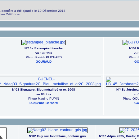
a dernière a été ajoutée le 10 Décembre 2018
lisé 2443 fois
N°10a Estampée blanche
N°06 R
vu 130 fois
vu 
Photo Patrick PLICHARD
Photo
GOURAUD
GO
N°03 Signature, Bleu métallisé et or, 2008
N°43b Jéroboa
vu 80 fois
vu 
Photo Martine PUPIN
Photo GO
Duquenne Bernard
GO
N°02 Guy sur fond blanc, contour gris
N°27 Adpm 2025, Doctor C