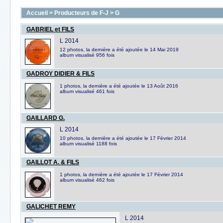
Accueil
>
Producteurs de F-J
>
G
GABRIEL et FILS
L 2014
12 photos, la dernière a été ajoutée le 14 Mai 2019
album visualisé 956 fois
GADROY DIDIER & FILS
1 photos, la dernière a été ajoutée le 13 Août 2016
album visualisé 461 fois
GAILLARD G.
L 2014
10 photos, la dernière a été ajoutée le 17 Février 2014
album visualisé 1188 fois
GAILLOT A. & FILS
1 photos, la dernière a été ajoutée le 17 Février 2014
album visualisé 462 fois
GALICHET REMY
L 2014