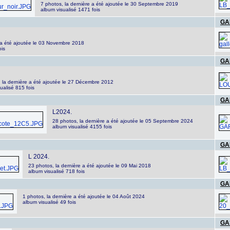
7 photos, la dernière a été ajoutée le 30 Septembre 2019
album visualisé 1471 fois
GA
e a été ajoutée le 03 Novembre 2018
ois
GA
, la dernière a été ajoutée le 27 Décembre 2012
ualisé 815 fois
GA
L2024.
28 photos, la dernière a été ajoutée le 05 Septembre 2024
album visualisé 4155 fois
GA
L 2024.
23 photos, la dernière a été ajoutée le 09 Mai 2018
album visualisé 718 fois
GA
1 photos, la dernière a été ajoutée le 04 Août 2024
album visualisé 49 fois
GA