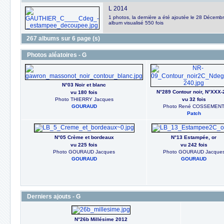
L 2014
1 photos, la dernière a été ajoutée le 28 Décemb
album visualisé 550 fois
267 albums sur 6 page (s)
Photos aléatoires - G
N°03 Noir et blanc
N°289 Contour noir, N°XXX-
vu 180 fois
Photo THIERRY Jacques
vu 32 fois
GOURAUD
Photo René COSSEMEN
Patch
N°05 Crème et bordeaux
N°13 Estampée, or
vu 225 fois
vu 242 fois
Photo GOURAUD Jacques
Photo GOURAUD Jacque
GOURAUD
GOURAUD
Derniers ajouts - G
N°26b Millésime 2012