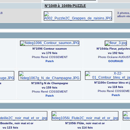
N°1049 à 1049b PUZZLE
18
3 photos,
album vis
N°1096 Contour saumon
N°1044a Fleur, polych
vu 170 fois
vu 192 fois
Photo René COSSEMENT
Photo Océane AUGUST
Patch
GOURAUD
N°1100n Contour bleu et 
e
N°1067g N de Champagne
vu 118 fois
vu 159 fois
Photo René COSSEME
Photo René COSSEMENT
Patch
Patch
Bouteille, noir mat et or
N°1056i Flûte, noir mat et or
vu 123 fois
vu 114 fois