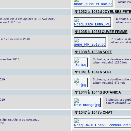
album vis
N°1032 à 1032d JOYEUSES FETE
la dernière a été ajoutée le 02 Avril 2019
6 photos, l
ualisé 1387 fois
album visu
N°1035 à 1035f CUVÉE FEMME
ée le 17 Décembre 2018
7 photos, la d
album visualis
N°1038 à 1038b SOFT
 Novembre 2018
3 photos, la dernière a été 
album visualisé 1295 fois
N°1041 à 1041b SOFT
2019
3 photos, la dernière a été 
album visualisé 875 fois
N°1044 à 1044d BOTANICA
2019
5 photos, la derni
album visualisé 12
N°1047 à 1047e CHAT
a été ajoutée le 03 Avril 2019
fois