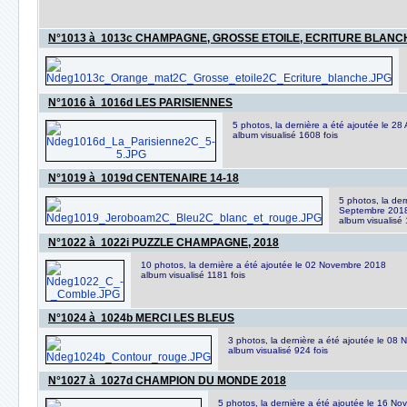
N°1013 à 1013c CHAMPAGNE, GROSSE ETOILE, ECRITURE BLANC
N°1016 à 1016d LES PARISIENNES
5 photos, la dernière a été ajoutée le 28
album visualisé 1608 fois
N°1019 à 1019d CENTENAIRE 14-18
5 photos, la der
Septembre 201
album visualisé 
N°1022 à 1022i PUZZLE CHAMPAGNE, 2018
10 photos, la dernière a été ajoutée le 02 Novembre 2018
album visualisé 1181 fois
N°1024 à 1024b MERCI LES BLEUS
3 photos, la dernière a été ajoutée le 08
album visualisé 924 fois
N°1027 à 1027d CHAMPION DU MONDE 2018
5 photos, la dernière a été ajoutée le 16 N