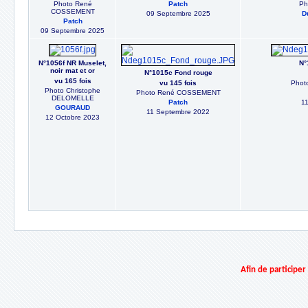
Photo René
Patch
Ph
COSSEMENT
09 Septembre 2025
D
Patch
09 Septembre 2025
N°1056f NR Muselet,
N°
noir mat et or
N°1015c Fond rouge
vu 165 fois
vu 145 fois
Phot
Photo Christophe
Photo René COSSEMENT
DELOMELLE
Patch
1
GOURAUD
11 Septembre 2022
12 Octobre 2023
Afin de participe