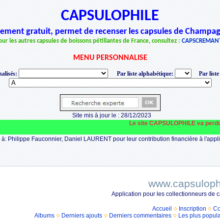
CAPSULOPHILE
èrement gratuit, permet de recenser les capsules de Champag
our les autres capsules de boissons pétillantes de France, consultez :
CAPSCREMAN
MENU PERSONNALISE
alisés:
Par liste alphabétique:
Par liste
Site mis à jour le : 28/12/2023
Le site CAPSULOPHILE va perdurer, mais 
à: Philippe Fauconnier, Daniel LAURENT pour leur contribution financière à l'appli
www.capsuloph
Application pour les collectionneurs de
Accueil
Inscription
Co
Albums
Derniers ajouts
Derniers commentaires
Les plus popula