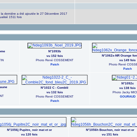
 la dernière a été ajoutée le 27 Décembre 2017
ualisé 1511 fois
rome
N°1093b
N°1062x-NR Orange fon
vu 152 fois
IN
Photo René COSSEMENT
vu 149 fois
Patch
Photo René COSS
Patch
N°1092c
jaune
N°1022 C - Comblé
vu 138 fois
vu 132 fois
Photo Jacky MI
NT
Photo René COSSEMENT
GOURAUD
Patch
N°1056j Pupitre, noir mat et or
N°1056h Bouchon, noir mat et or
vu 120 fois
vu 151 fois