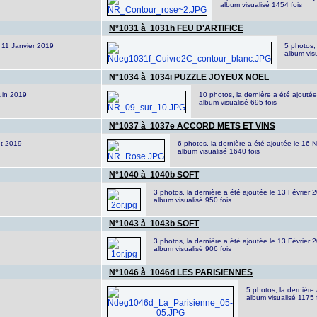
album visualisé 1454 fois
N°1031 à 1031h FEU D'ARTIFICE
e 11 Janvier 2019
5 photos, 
album vis
N°1034 à 1034i PUZZLE JOYEUX NOEL
Juin 2019
10 photos, la dernière a été ajout
album visualisé 695 fois
N°1037 à 1037e ACCORD METS ET VINS
et 2019
6 photos, la dernière a été ajoutée le 16
album visualisé 1640 fois
N°1040 à 1040b SOFT
3 photos, la dernière a été ajoutée le 13 Février 
album visualisé 950 fois
N°1043 à 1043b SOFT
3 photos, la dernière a été ajoutée le 13 Février 
album visualisé 906 fois
N°1046 à 1046d LES PARISIENNES
5 photos, la dernière 
album visualisé 1175 