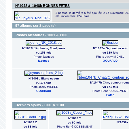
N°1048 à 1048b BONNES FÊTES
3 photos, la dernière a été ajoutée le 16 Novembre 20
album visualisé 1240 fois
97 albums sur 2 page (s)
Photos aléatoires - 1001 A 1100
N°1037f Jéroboam, Fond jaune
N°1042a Or, contour noir
vu 158 fois
vu 189 fois
Photo Jacques
Photo Jacky MICHEL
jacques
GOURAUD
N°1098b Blanc et vert
N°1047b Chat, contour roug
vu 174 fois
Photo Jacky MICHEL
vu 171 fois
GOURAUD
Photo René COSSEMENT
Patch
Derniers ajouts - 1001 A 1100
N°1063 Y
N°1063 Z
N°1056k 
vu 90 fois
vu 83 fois
Photo René COSSEMENT