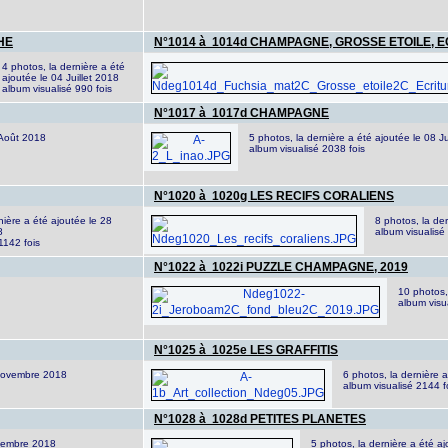
HE
N°1014 à 1014d CHAMPAGNE, GROSSE ETOILE, 
4 photos, la dernière a été
ajoutée le 04 Juillet 2018
album visualisé 990 fois
N°1017 à 1017d CHAMPAGNE
 Août 2018
5 photos, la dernière a été ajoutée le 08 Ju
album visualisé 2038 fois
N°1020 à 1020g LES RECIFS CORALIENS
nière a été ajoutée le 28
8 photos, la de
8
album visualisé
1142 fois
N°1022 à 1022i PUZZLE CHAMPAGNE, 2019
10 photos,
album visu
N°1025 à 1025e LES GRAFFITIS
 Novembre 2018
6 photos, la dernière a
album visualisé 2144 f
N°1028 à 1028d PETITES PLANETES
ovembre 2018
5 photos, la dernière a été 