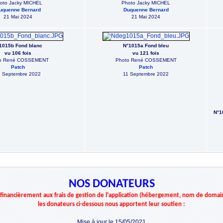
oto Jacky MICHEL
Photo Jacky MICHEL
uquenne Bernard
Duquenne Bernard
21 Mai 2024
21 Mai 2024
1015b Fond blanc
N°1015a Fond bleu
vu 106 fois
vu 121 fois
o René COSSEMENT
Photo René COSSEMENT
Patch
Patch
1 Septembre 2022
11 Septembre 2022
N°1
NOS DONATEURS
r financièrement aux frais de gestion de l'application (hébergement, nom de domai
les donateurs ci-dessous nous apportent leur soutien :
Mise à jour le 15/05/2021