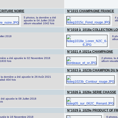
ECRITURE NOIRE
N°1015 CHAMPAGNE FRANCE
5 photos, la dernière a été
4 
ajoutée le 04 Juillet 2018
al
album visualisé 1042 fois
N°1018 à 1018a COLLECTION L
illet 2018
6 ph
albu
N°1021 A 1021a CHAMPAGNE
rnière a été ajoutée le 02 Novembre 2018
2 photos, la 
 1833 fois
album visuali
N°1023 à 1023b CHAMPION DU 
 la dernière a été ajoutée le 26 Août 2021
alisé 404 fois
N°1026 à 1026e SERIE CHASSE
 été ajoutée le 08 Juillet 2018
ois
N°1029 à 1029e PRODUCT OF 
ajoutée le 16 Novembre 2018
6 photos,