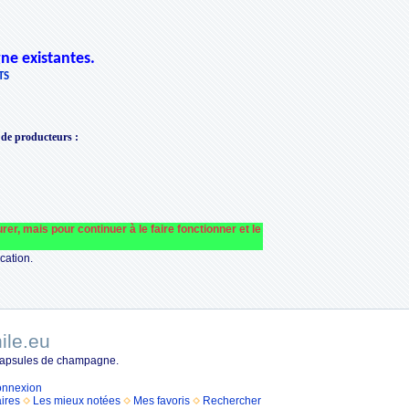
ne existantes.
TS
 de producteurs
:
pour continuer à le faire fonctionner et le financer nous avons besoin de votre 
cation.
ile.eu
 capsules de champagne.
nnexion
ires
Les mieux notées
Mes favoris
Rechercher