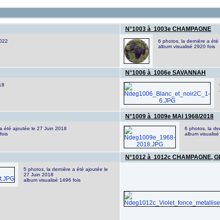
N°1003 à 1003e CHAMPAGNE
2022
6 photos, la dernière a ét
album visualisé 2920 fois
N°1006 à 1006e SAVANNAH
18
N°1009 à 1009e MAI 1968/2018
 a été ajoutée le 27 Juin 2018
6 photos, la de
fois
album visualisé
N°1012 à 1012c CHAMPAGNE, 
5 photos, la dernière a été ajoutée le
27 Juin 2018
album visualisé 1496 fois