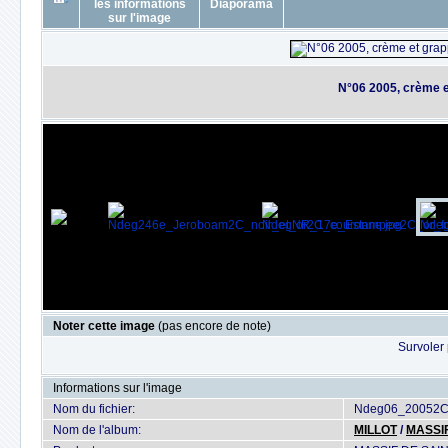
N°06 2005, crème e
Noter cette image
(pas encore de note)
Survoler 
Informations sur l'image
Nom du fichier:
Ndeg06_20052C_
Nom de l'album:
MILLOT
/
MASSIF