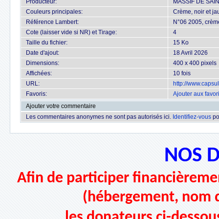
Producteur:
MASSIF DE SAI
Couleurs principales:
Crème, noir et j
Référence Lambert:
N°06 2005, crème
Cote (laisser vide si NR) et Tirage:
4
Taille du fichier:
15 Ko
Date d'ajout:
18 Avril 2026
Dimensions:
400 x 400 pixels
Affichées:
10 fois
URL:
http://www.capsu
Favoris:
Ajouter aux favor
Ajouter votre commentaire
Les commentaires anonymes ne sont pas autorisés ici.
Identifiez-vous
po
NOS 
Afin de participer financièremen
(hébergement, nom d
les donateurs ci-dessou