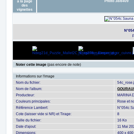
Photo 38/8409
N°054
P
Noter cette image
(pas encore de note)
Informations sur l'image
Nom du fichier:
54c_rose.
Nom de l'album:
GOURAU
Producteur:
MARINA 
Couleurs principales:
Rose et no
Référence Lambert:
N°054c Sa
Cote (laisser vide si NR) et Tirage:
8
Taille du fichier:
16 Ko
Date d'ajout:
11 Mai 20
Dimensions:
400 x 400 