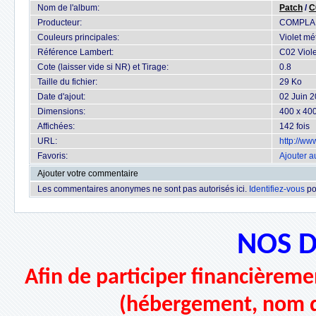
Nom de l'album:
Patch
/
C
Producteur:
COMPLA
Couleurs principales:
Violet mét
Référence Lambert:
C02 Violet
Cote (laisser vide si NR) et Tirage:
0.8
Taille du fichier:
29 Ko
Date d'ajout:
02 Juin 
Dimensions:
400 x 400
Affichées:
142 fois
URL:
http://w
Favoris:
Ajouter a
Ajouter votre commentaire
Les commentaires anonymes ne sont pas autorisés ici.
Identifiez-vous
po
NOS 
Afin de participer financièremen
(hébergement, nom d