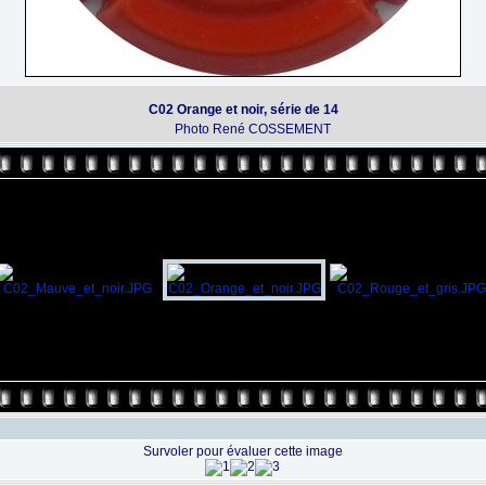
C02 Orange et noir, série de 14
Photo René COSSEMENT
Survoler pour évaluer cette image