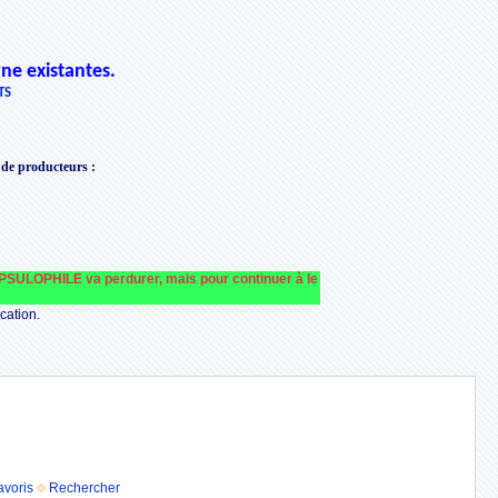
ne existantes.
TS
 de producteurs
:
OPHILE va perdurer, mais pour continuer à le faire fonctionner et le financer no
cation.
avoris
Rechercher