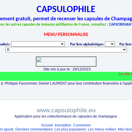
CAPSULOPHILE
èrement gratuit, permet de recenser les capsules de Champag
our les autres capsules de boissons pétillantes de France, consultez :
CAPSCREMAN
MENU PERSONNALISE
alisés:
Par liste alphabétique:
Par liste
Site mis à jour le : 28/12/2023
Le site CA
à: Philippe Fauconnier, Daniel LAURENT pour leur contribution financière à l'appli
www.capsulophile.eu
Application pour les collectionneurs de capsules de champagne.
Accueil
Inscription
Connexion
rs ajouts
Derniers commentaires
Les plus populaires
Les mieux notées
Mes favo