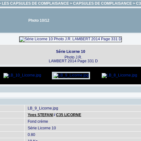
>
LES CAPSULES DE COMPLAISANCE
>
CAPSULES DE COMPLAISANCE
>
C3
Photo 10/12
Série Licorne 10
Photo J.R.
LAMBERT 2014 Page 331 D
LB_9_Licorne.jpg
Yves STEFANI
/
C35 LICORNE
Fond crème
Série Licorne 10
0.80