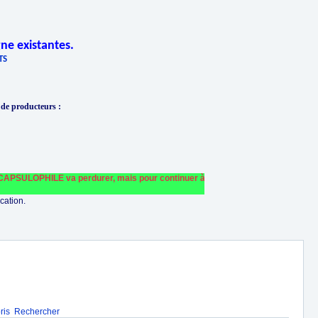
ne existantes.
TS
 de producteurs
:
PSULOPHILE va perdurer, mais pour continuer à le faire fonctionner et le finance
cation.
ris
Rechercher