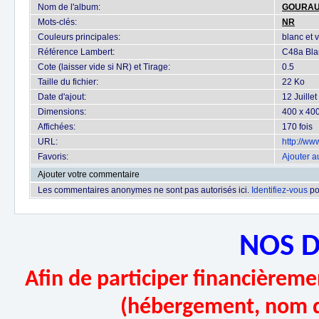
Nom de l'album:
GOURA
Mots-clés:
NR
Couleurs principales:
blanc et v
Référence Lambert:
C48a Blan
Cote (laisser vide si NR) et Tirage:
0.5
Taille du fichier:
22 Ko
Date d'ajout:
12 Juille
Dimensions:
400 x 400
Affichées:
170 fois
URL:
http://w
Favoris:
Ajouter a
Ajouter votre commentaire
Les commentaires anonymes ne sont pas autorisés ici.
Identifiez-vous
po
NOS 
Afin de participer financièremen
(hébergement, nom d