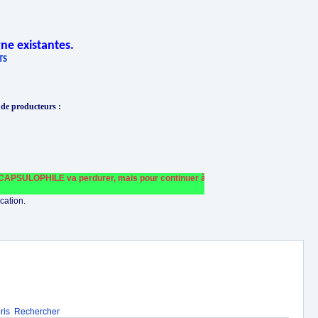
ne existantes.
TS
 de producteurs
:
PSULOPHILE va perdurer, mais pour continuer à le faire fonctionner et le finance
cation.
ris
Rechercher