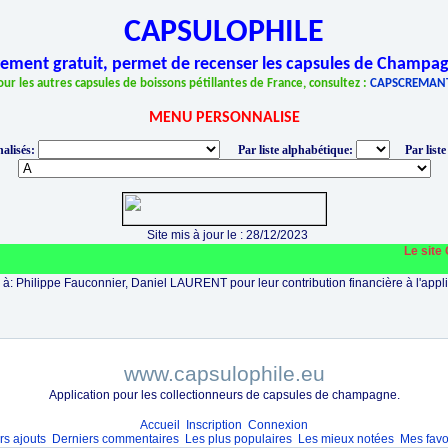
CAPSULOPHILE
èrement gratuit, permet de recenser les capsules de Champag
our les autres capsules de boissons pétillantes de France, consultez :
CAPSCREMAN
MENU PERSONNALISE
alisés:
Par liste alphabétique:
Par liste
Site mis à jour le : 28/12/2023
Le site CA
à: Philippe Fauconnier, Daniel LAURENT pour leur contribution financière à l'appli
www.capsulophile.eu
Application pour les collectionneurs de capsules de champagne.
Accueil
Inscription
Connexion
rs ajouts
Derniers commentaires
Les plus populaires
Les mieux notées
Mes favo