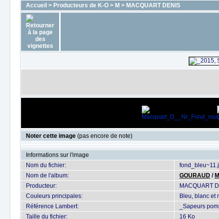
Accueil
>
Producteurs de K-O
>
M
>
MACQUART DENIS
Noter cette image
(pas encore de note)
Informations sur l'image
Nom du fichier:
fond_bleu~11.
Nom de l'album:
GOURAUD
/
M
Producteur:
MACQUART D
Couleurs principales:
Bleu, blanc et 
Référence Lambert:
_Sapeurs pompi
Taille du fichier:
16 Ko