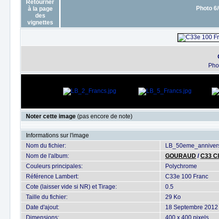
Photo 6/
Pho
Noter cette image
(pas encore de note)
Informations sur l'image
Nom du fichier:
LB_50eme_annivers
Nom de l'album:
GOURAUD
/
C33 C
Couleurs principales:
Polychrome
Référence Lambert:
C33e 100 Franc
Cote (laisser vide si NR) et Tirage:
0.5
Taille du fichier:
29 Ko
Date d'ajout:
18 Septembre 2012
Dimensions:
400 x 400 pixels