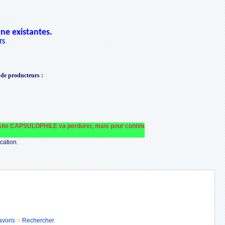
ne existantes.
TS
 de producteurs
:
e CAPSULOPHILE va perdurer, mais pour continuer à le faire fonctionner et le fi
cation.
avoris
Rechercher