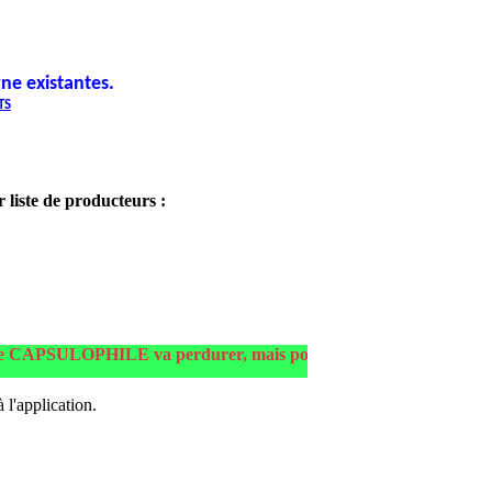
ne existantes.
TS
liste de producteurs
:
CAPSULOPHILE va perdurer, mais pour continuer à le faire fonctionn
l'application.