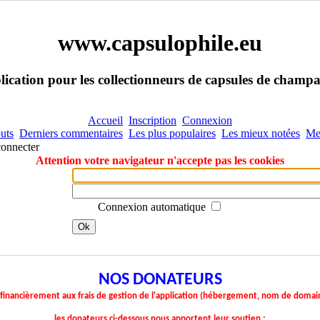
www.capsulophile.eu
ication pour les collectionneurs de capsules de champ
Accueil
Inscription
Connexion
uts
Derniers commentaires
Les plus populaires
Les mieux notées
Me
connecter
Attention votre navigateur n'accepte pas les cookies
Connexion automatique
Ok
NOS DONATEURS
r financièrement aux frais de gestion de l'application (hébergement, nom de domai
les donateurs ci-dessous nous apportent leur soutien :