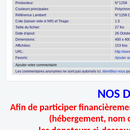
Producteur:
N°1258
Couleurs principales:
Polychro
Référence Lambert:
N°1258 C
Cote (laisser vide si NR) et Tirage:
1.5
Taille du fichier:
27 Ko
Date d'ajout:
26 Octob
Dimensions:
400 x 400
Affichées:
153 fois
URL:
http://w
Favoris:
Ajouter a
Ajouter votre commentaire
Les commentaires anonymes ne sont pas autorisés ici.
Identifiez-vous
po
NOS 
Afin de participer financièremen
(hébergement, nom d