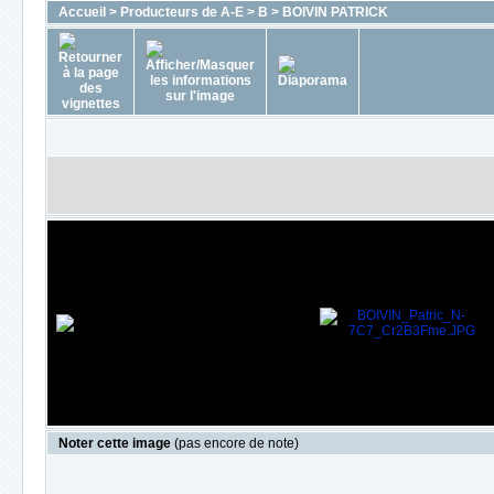
Accueil
>
Producteurs de A-E
>
B
>
BOIVIN PATRICK
Noter cette image
(pas encore de note)