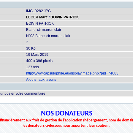
IMG_9282.JPG
LEGER Marc
/
BOIVIN PATRICK
BOIVIN PATRICK
Blanc, ctr marron clair
N°08 Blanc, ctr marron clair
2
30 Ko
19 Mars 2019
400 x 396 pixels
137 fois
http://www.capsulophile.eu/displayimage.php?pid=74683
Ajouter aux favoris
ur poster votre commentaire
NOS DONATEURS
r financièrement aux frais de gestion de l'application (hébergement, nom de domai
les donateurs ci-dessous nous apportent leur soutien :