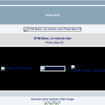
Photo 9/28
N°08 Blanc, ctr marron clair
Photo Marc76
Survoler pour évaluer cette image