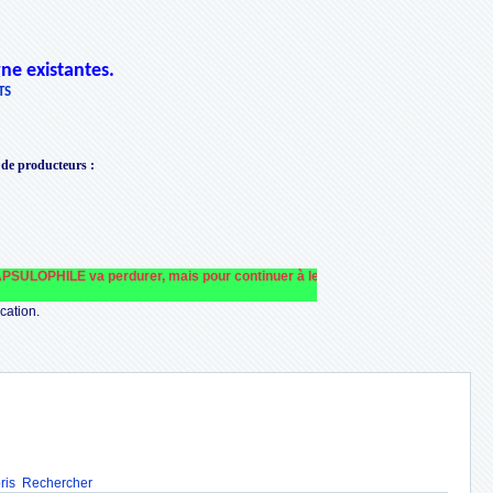
ne existantes.
TS
 de producteurs
:
LOPHILE va perdurer, mais pour continuer à le faire fonctionner et le financer n
cation.
ris
Rechercher