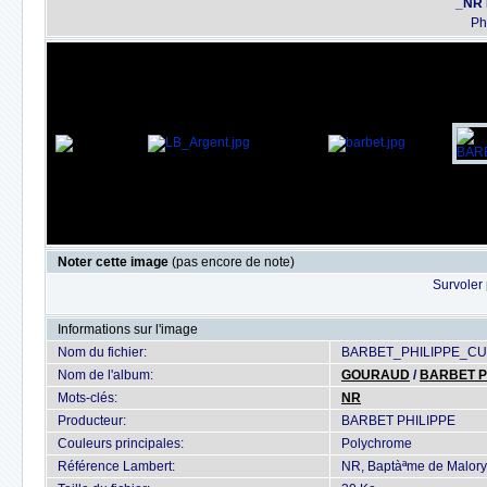
_NR 
Ph
Noter cette image
(pas encore de note)
Survoler 
Informations sur l'image
Nom du fichier:
BARBET_PHILIPPE_CU
Nom de l'album:
GOURAUD
/
BARBET P
Mots-clés:
NR
Producteur:
BARBET PHILIPPE
Couleurs principales:
Polychrome
Référence Lambert:
NR, Baptàªme de Malory